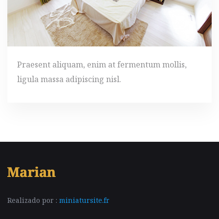
Praesent aliquam, enim at fermentum mollis,
ligula massa adipiscing nisl.
Realizado por :
miniatursite.fr